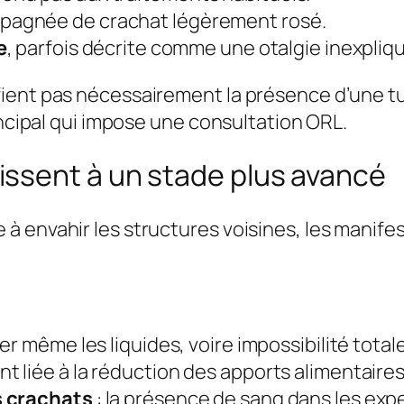
pagnée de crachat légèrement rosé.
e
, parfois décrite comme une otalgie inexpliq
ient pas nécessairement la présence d’une tu
incipal qui impose une consultation ORL.
ssent à un stade plus avancé
à envahir les structures voisines, les manif
aler même les liquides, voire impossibilité tota
t liée à la réduction des apports alimentaires
s crachats
: la présence de sang dans les exp