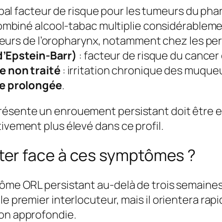
ipal facteur de risque pour les tumeurs du phar
 combiné alcool-tabac multiplie considérablemen
eurs de l’oropharynx, notamment chez les pe
d’Epstein-Barr)
: facteur de risque du cance
 non traité
: irritation chronique des muque
e prolongée
.
résente un enrouement persistant doit être ex
ivement plus élevé dans ce profil.
er face à ces symptômes ?
ptôme ORL persistant au-delà de trois semaine
le premier interlocuteur, mais il orientera ra
ion approfondie.