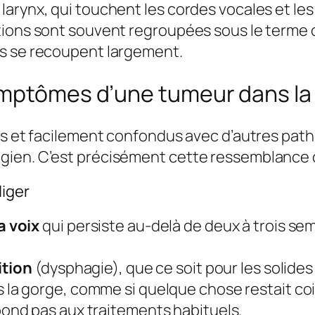
arynx, qui touchent les cordes vocales et les
tions sont souvent regroupées sous le terme 
es se recoupent largement.
ymptômes d’une tumeur dans la
ets et facilement confondus avec d’autres p
ien. C’est précisément cette ressemblance qu
iger
a voix
qui persiste au-delà de deux à trois se
ition
(dysphagie), que ce soit pour les solides 
 la gorge, comme si quelque chose restait c
pond pas aux traitements habituels.