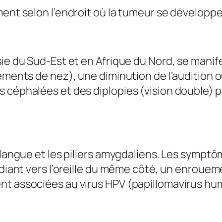
ment selon l’endroit où la tumeur se développe
sie du Sud-Est et en Afrique du Nord, se mani
nements de nez), une diminution de l’audition
 céphalées et des diplopies (vision double) pe
a langue et les piliers amygdaliens. Les sympt
radiant vers l’oreille du même côté, un enroue
t associées au virus HPV (papillomavirus hum