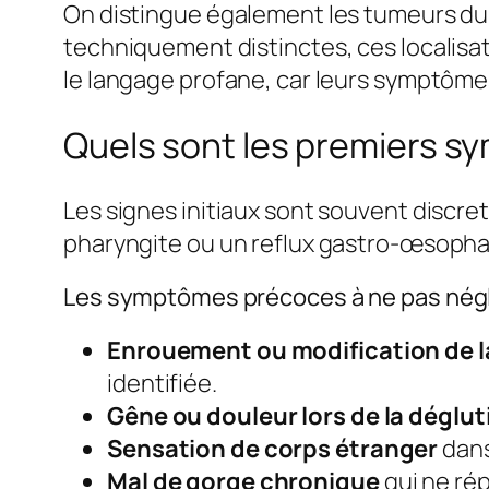
On distingue également les tumeurs du l
techniquement distinctes, ces localisa
le langage profane, car leurs symptôm
Quels sont les premiers s
Les signes initiaux sont souvent discr
pharyngite ou un reflux gastro-œsophag
Les symptômes précoces à ne pas négl
Enrouement ou modification de l
identifiée.
Gêne ou douleur lors de la déglut
Sensation de corps étranger
dans
Mal de gorge chronique
qui ne ré