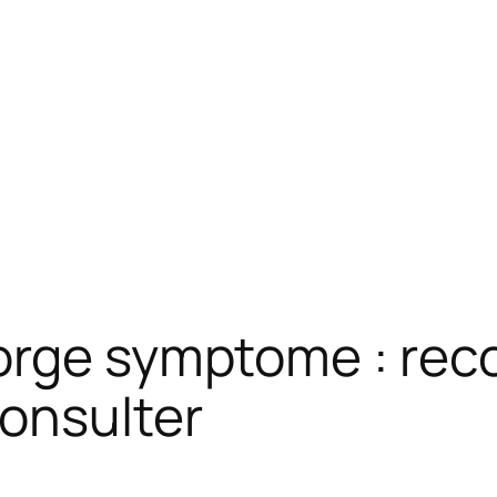
orge symptome : reco
onsulter