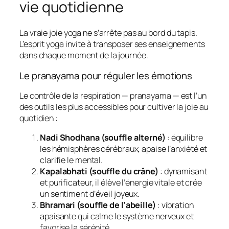
vie quotidienne
La vraie joie yoga ne s’arrête pas au bord du tapis.
L’esprit yoga invite à transposer ses enseignements
dans chaque moment de la journée.
Le pranayama pour réguler les émotions
Le contrôle de la respiration — pranayama — est l’un
des outils les plus accessibles pour cultiver la joie au
quotidien :
Nadi Shodhana (souffle alterné)
: équilibre
les hémisphères cérébraux, apaise l’anxiété et
clarifie le mental.
Kapalabhati (souffle du crâne)
: dynamisant
et purificateur, il élève l’énergie vitale et crée
un sentiment d’éveil joyeux.
Bhramari (souffle de l’abeille)
: vibration
apaisante qui calme le système nerveux et
favorise la sérénité.