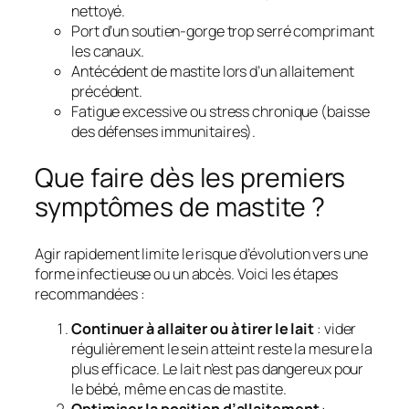
nettoyé.
Port d’un soutien-gorge trop serré comprimant
les canaux.
Antécédent de mastite lors d’un allaitement
précédent.
Fatigue excessive ou stress chronique (baisse
des défenses immunitaires).
Que faire dès les premiers
symptômes de mastite ?
Agir rapidement limite le risque d’évolution vers une
forme infectieuse ou un abcès. Voici les étapes
recommandées :
Continuer à allaiter ou à tirer le lait
: vider
régulièrement le sein atteint reste la mesure la
plus efficace. Le lait n’est pas dangereux pour
le bébé, même en cas de mastite.
Optimiser la position d’allaitement
: