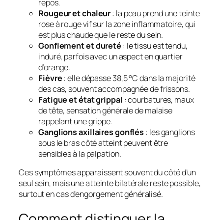
repos.
Rougeur et chaleur
: la peau prend une teinte
rose à rouge vif sur la zone inflammatoire, qui
est plus chaude que le reste du sein.
Gonflement et dureté
: le tissu est tendu,
induré, parfois avec un aspect en quartier
d’orange.
Fièvre
: elle dépasse 38,5 °C dans la majorité
des cas, souvent accompagnée de frissons.
Fatigue et état grippal
: courbatures, maux
de tête, sensation générale de malaise
rappelant une grippe.
Ganglions axillaires gonflés
: les ganglions
sous le bras côté atteint peuvent être
sensibles à la palpation.
Ces symptômes apparaissent souvent du côté d’un
seul sein, mais une atteinte bilatérale reste possible,
surtout en cas d’engorgement généralisé.
Comment distinguer la