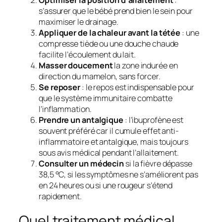
s’assurer que le bébé prend bien le sein pour
maximiser le drainage.
Appliquer de la chaleur avant la tétée
: une
compresse tiède ou une douche chaude
facilite l’écoulement du lait.
Masser doucement
la zone indurée en
direction du mamelon, sans forcer.
Se reposer
: le repos est indispensable pour
que le système immunitaire combatte
l’inflammation.
Prendre un antalgique
: l’ibuprofène est
souvent préféré car il cumule effet anti-
inflammatoire et antalgique, mais toujours
sous avis médical pendant l’allaitement.
Consulter un médecin
si la fièvre dépasse
38,5 °C, si les symptômes ne s’améliorent pas
en 24 heures ou si une rougeur s’étend
rapidement.
Quel traitement médical