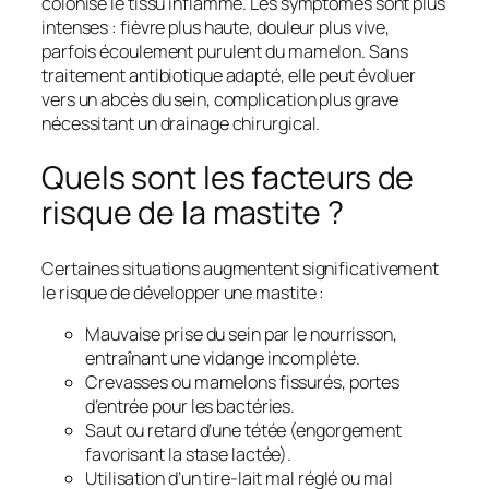
colonise le tissu inflammé. Les symptômes sont plus
intenses : fièvre plus haute, douleur plus vive,
parfois écoulement purulent du mamelon. Sans
traitement antibiotique adapté, elle peut évoluer
vers un abcès du sein, complication plus grave
nécessitant un drainage chirurgical.
Quels sont les facteurs de
risque de la mastite ?
Certaines situations augmentent significativement
le risque de développer une mastite :
Mauvaise prise du sein par le nourrisson,
entraînant une vidange incomplète.
Crevasses ou mamelons fissurés, portes
d’entrée pour les bactéries.
Saut ou retard d’une tétée (engorgement
favorisant la stase lactée).
Utilisation d’un tire-lait mal réglé ou mal