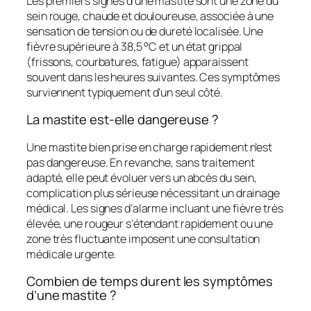
Les premiers signes d’une mastite sont une zone du
sein rouge, chaude et douloureuse, associée à une
sensation de tension ou de dureté localisée. Une
fièvre supérieure à 38,5 °C et un état grippal
(frissons, courbatures, fatigue) apparaissent
souvent dans les heures suivantes. Ces symptômes
surviennent typiquement d’un seul côté.
La mastite est-elle dangereuse ?
Une mastite bien prise en charge rapidement n’est
pas dangereuse. En revanche, sans traitement
adapté, elle peut évoluer vers un abcès du sein,
complication plus sérieuse nécessitant un drainage
médical. Les signes d’alarme incluant une fièvre très
élevée, une rougeur s’étendant rapidement ou une
zone très fluctuante imposent une consultation
médicale urgente.
Combien de temps durent les symptômes
d’une mastite ?