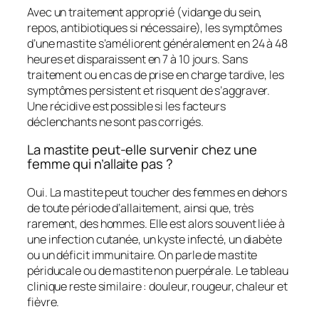
Avec un traitement approprié (vidange du sein,
repos, antibiotiques si nécessaire), les symptômes
d’une mastite s’améliorent généralement en 24 à 48
heures et disparaissent en 7 à 10 jours. Sans
traitement ou en cas de prise en charge tardive, les
symptômes persistent et risquent de s’aggraver.
Une récidive est possible si les facteurs
déclenchants ne sont pas corrigés.
La mastite peut-elle survenir chez une
femme qui n’allaite pas ?
Oui. La mastite peut toucher des femmes en dehors
de toute période d’allaitement, ainsi que, très
rarement, des hommes. Elle est alors souvent liée à
une infection cutanée, un kyste infecté, un diabète
ou un déficit immunitaire. On parle de mastite
périducale ou de mastite non puerpérale. Le tableau
clinique reste similaire : douleur, rougeur, chaleur et
fièvre.