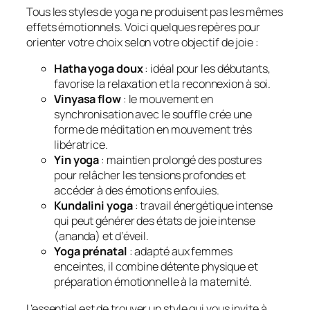
Tous les styles de yoga ne produisent pas les mêmes
effets émotionnels. Voici quelques repères pour
orienter votre choix selon votre objectif de joie :
Hatha yoga doux
: idéal pour les débutants,
favorise la relaxation et la reconnexion à soi.
Vinyasa flow
: le mouvement en
synchronisation avec le souffle crée une
forme de méditation en mouvement très
libératrice.
Yin yoga
: maintien prolongé des postures
pour relâcher les tensions profondes et
accéder à des émotions enfouies.
Kundalini yoga
: travail énergétique intense
qui peut générer des états de joie intense
(ananda) et d’éveil.
Yoga prénatal
: adapté aux femmes
enceintes, il combine détente physique et
préparation émotionnelle à la maternité.
L’essentiel est de trouver un style qui vous invite à