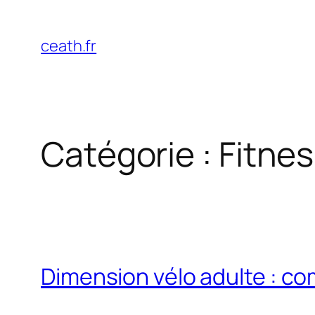
Aller
au
ceath.fr
contenu
Catégorie :
Fitnes
Dimension vélo adulte : co