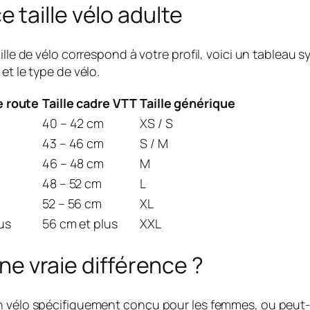
taille vélo adulte
ille de vélo correspond à votre profil, voici un tableau 
et le type de vélo.
e route
Taille cadre VTT
Taille générique
40 – 42 cm
XS / S
43 – 46 cm
S / M
46 – 48 cm
M
48 – 52 cm
L
52 – 56 cm
XL
us
56 cm et plus
XXL
une vraie différence ?
n vélo spécifiquement conçu pour les femmes, ou peut-o