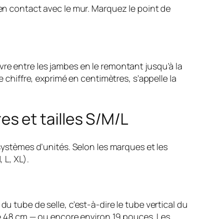
 en contact avec le mur. Marquez le point de
vre entre les jambes en le remontant jusqu’à la
e chiffre, exprimé en centimètres, s’appelle la
s et tailles S/M/L
 systèmes d’unités. Selon les marques et les
 L, XL).
u tube de selle, c’est-à-dire le tube vertical du
ure 48 cm — ou encore environ 19 pouces. Les