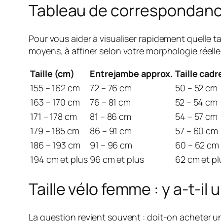
Tableau de correspondance 
Pour vous aider à visualiser rapidement quelle ta
moyens, à affiner selon votre morphologie réelle 
Taille (cm)
Entrejambe approx.
Taille cadr
155 – 162 cm
72 – 76 cm
50 – 52 cm
163 – 170 cm
76 – 81 cm
52 – 54 cm
171 – 178 cm
81 – 86 cm
54 – 57 cm
179 – 185 cm
86 – 91 cm
57 – 60 cm
186 – 193 cm
91 – 96 cm
60 – 62 cm
194 cm et plus
96 cm et plus
62 cm et pl
Taille vélo femme : y a-t-il 
La question revient souvent : doit-on acheter u